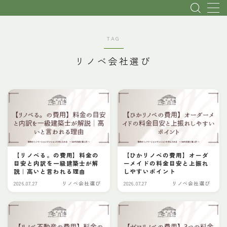
MENU
TAG
リノベ会社選び
トップページ
初心者・基本説明
リノベ会社選び
【リノべる。の費用】料金の
【ひかリノベの費用】オーダ
物件探し
目安と内訳を一級建築士が解
ーメイドの料金目安と上振れ
説｜高いと言われる理由
しやすいポイント
2026.07.27
リノベ会社選び
2026.07.27
リノベ会社選び
費用
理想のプランへ