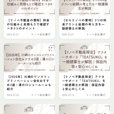
お問い合わせ
【リノベ不動産の費用】料金
【ゼロリノベの費用】3つの料
プライバシーポリシー
の仕組みと見積もりで確認す
金プランと総額の考え方を一
べき4つのポイント
級建築士が解説
2026.07.27
リノベ会社選び
2026.07.27
リノベ会社選び
【2026年】川崎のワンストッ
【リノベ不動産限定】アフタ
プリノベーション会社おすす
ーサポート「TEATSUKU」を
め3選｜溝の口ショールームも
一級建築士が解説｜保証内容
紹介
と安心のしくみ
2026.07.24
リノベ会社選び
2026.07.15
リノベ会社選び