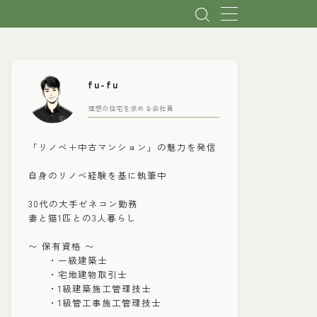
fu-fu
理想の住宅を求める会社員
「リノベ＋中古マンション」の魅力を発信
自身のリノベ経験を基に執筆中
30代の大手ゼネコン勤務
妻と猫1匹との3人暮らし
〜 保有資格 〜
・一級建築士
・宅地建物取引士
・1級建築施工管理技士
・1級管工事施工管理技士