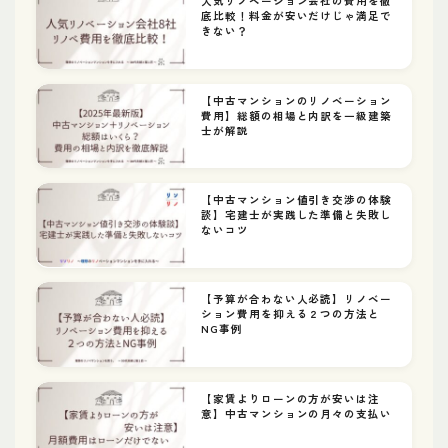
人気リノベーション会社の費用を徹
底比較！料金が安いだけじゃ満足で
きない？
【中古マンションのリノベーション
費用】総額の相場と内訳を一級建築
士が解説
【中古マンション値引き交渉の体験
談】宅建士が実践した準備と失敗し
ないコツ
【予算が合わない人必読】リノベー
ション費用を抑える２つの方法と
NG事例
【家賃よりローンの方が安いは注
意】中古マンションの月々の支払い