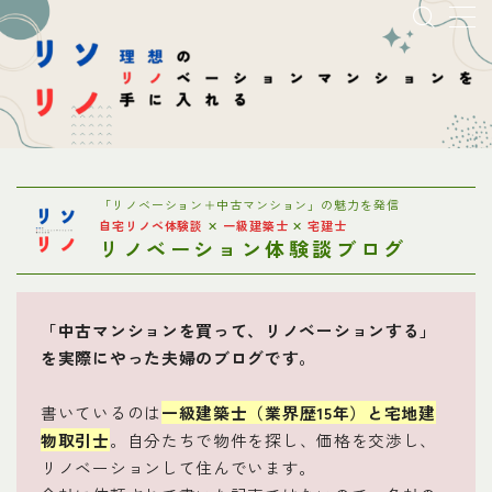
MENU
トップページ
「リノベーション＋中古マンション」の魅力を発信
初心者・基本説明
自宅リノベ体験談
✕
一級建築士
✕
宅建士
リノベーション体験談ブログ
リノベ会社選び
「中古マンションを買って、リノベーションする」
物件探し
を実際にやった夫婦のブログです。
費用
書いているのは
一級建築士（業界歴15年）と宅地建
物取引士
。自分たちで物件を探し、価格を交渉し、
理想のプランへ
リノベーションして住んでいます。