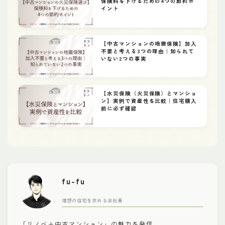
保険料を下げるための4つの節約ポ
イント
【中古マンションの地震保険】加入
不要と考える3つの理由｜知られて
いない2つの事実
【水災保険（火災保険）とマンショ
ン】実例で資産性を比較｜住宅購入
前に必ず確認
fu-fu
理想の住宅を求める会社員
「リノベ＋中古マンション」の魅力を発信