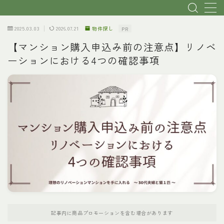
2025.03.03
2026.07.21
物件探し
PR
MENU
【マンション購入申込み前の注意点】リノベ
ーションにおける4つの確認事項
トップページ
初心者・基本説明
リノベ会社選び
物件探し
費用
理想のプランへ
記事内に商品プロモーションを含む場合があります