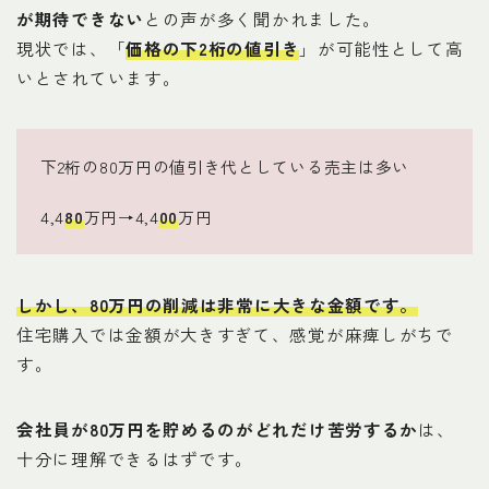
が期待できない
との声が多く聞かれました。
現状では、「
価格の下2桁の値引き
」が可能性として高
いとされています。
下2桁の80万円の値引き代としている売主は多い
4,4
80
万円→4,4
00
万円
しかし、
80万円の削減は非常に大きな金額です
。
住宅購入では金額が大きすぎて、感覚が麻痺しがちで
す。
会社員が80万円を貯めるのがどれだけ苦労するか
は、
十分に理解できるはずです。