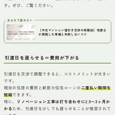
す。ぜひ、ご覧ください。
あわせて読みたい
【中古マンション値引き交渉の体験談】宅建士
が実践した準備と失敗しないコツ
引渡日を遅らせる＝費用が下がる
引渡日を交渉で調整できると、コストメリットが大きい
Follow Me
です。
現在の住居の費用と新居の住宅ローンの
二重払い期間
を
短縮
できます。
特に、
リノベーション工事は打ち合わせに2.5〜3ヶ月か
かる
ため、引渡日を少しでも遅らせることが推奨されて