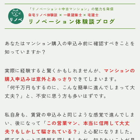
お問い合わせ
「リノベーション＋中古マンション」の魅力を発信
自宅リノベ体験談
✕
一級建築士
✕
宅建士
リノベーション体験談ブログ
プライバシーポリシー
あなたはマンション購入の申込み前に確認すべきことを
知っていますか？
実際に経験すると驚くかもしれませんが、
マンションの
購入申込みは意外とあっさり
できてしまいます。
「何千万円もするのに、こんな簡単に進んでしまって大
丈夫？」と、不安に思う方も多いはずです。
私自身も、賃貸の申込みと同じような感覚で進んでしま
い、後になって「
この営業マン、本当に信用して大丈
夫？もしかして騙されている？
」と心配になりました。
慌ててネットで情報を探しましたが、知りたいことが見