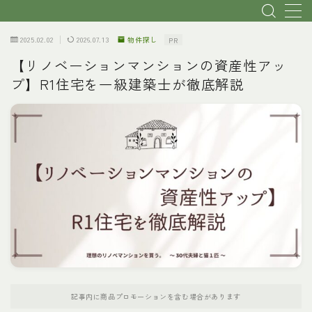
2025.02.02
2026.07.13
物件探し
PR
MENU
【リノベーションマンションの資産性アッ
プ】R1住宅を一級建築士が徹底解説
トップページ
初心者・基本説明
リノベ会社選び
物件探し
費用
理想のプランへ
記事内に商品プロモーションを含む場合があります