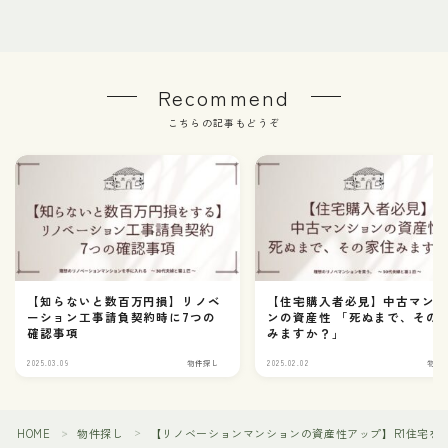
Recommend
こちらの記事もどうぞ
【知らないと数百万円損】リノベ
【住宅購入者必見】中古マン
ーション工事請負契約時に7つの
ンの資産性 「死ぬまで、その
確認事項
みますか？」
2025.03.09
物件探し
2025.02.02
物件
Follow Me
HOME
物件探し
【リノベーションマンションの資産性アップ】R1住宅を
＞
＞