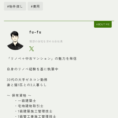
#物件探し
#費用
ABOUT ME
fu-fu
理想の住宅を求める会社員
「リノベ＋中古マンション」の魅力を発信
自身のリノベ経験を基に執筆中
30代の大手ゼネコン勤務
妻と猫1匹との3人暮らし
〜 保有資格 〜
・一級建築士
・宅地建物取引士
・1級建築施工管理技士
・1級管工事施工管理技士