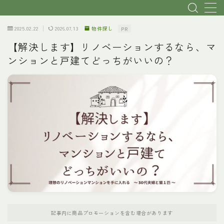
2025.02.22
2026.07.13
物件探し
PR
MENU
【解決します】リノベーションするなら、マ
ンションと戸建てどっちがいいの？
トップページ
初心者・基本説明
リノベ会社選び
物件探し
費用
理想のプランへ
記事内に商品プロモーションを含む場合があります