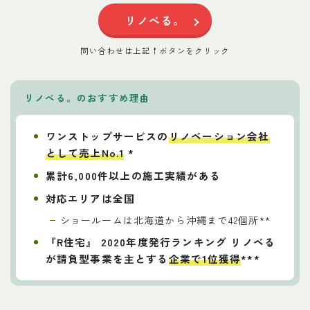
リノべる。
問い合わせは上記↑ボタンをクリック
リノべる。
の
おすすめ理由
ワンストップサービスの
リノベーション会社
として売上No.1
*
累計6,000件以上の施工実績がある
対応エリアは全国
ショールームは北海道から沖縄まで42個所**
『R住宅』 2020年度発行ランキング リノベる
が請負型事業を主とする
企業で1位獲得
***