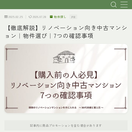
2025.02.25
2026.07.28
物件探し
PR
MENU
【徹底解説】リノベーション向き中古マンシ
ョン｜物件選び｜7つの確認事項
トップページ
初心者・基本説明
リノベ会社選び
物件探し
費用
理想のプランへ
記事内に商品プロモーションを含む場合があります