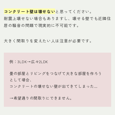
コンクリート壁は壊せない
と思ってください。
耐震上壊せない場合もありますし、壊せる壁でも近隣住
居の騒音の問題で現実的に不可能です。
大きく間取りを変えたい人は注意が必要です。
例：3LDK→広々2LDK
畳の部屋とリビングをつなげて大きな部屋を作ろう
Follow Me
として場合、
コンクリートの壊せない壁が出てきてしまった…
→希望通りの間取りにできません。