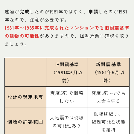
建物が
完成
したのが1981年ではなく、
申請
したのが1981
年なので、注意が必要です。
1981年〜1985年に完成されたマンションでも旧耐震基準
の建物の可能性
がありますので、担当営業に確認を取り
ましょう。
新耐震基準
旧耐震基準
（1981年6月以
（1981年6月以
降）
前）
震度5強で倒壊
震度6強～7でも
設計の想定地震
しない
人命を守る
倒壊は避け、
大地震では倒壊
倒壊の許容範囲
避難可能な状態
の可能性あり
を維持