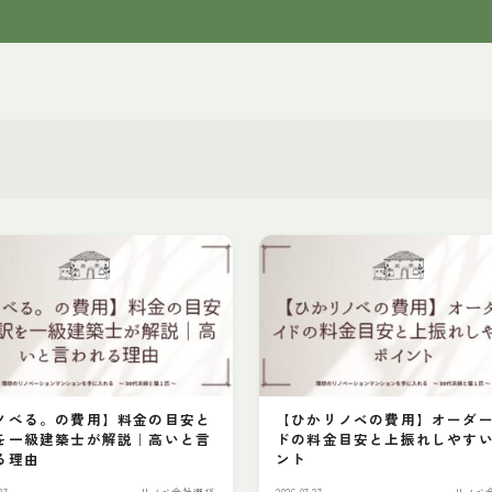
トップページ
初心者・基本説明
リノベ会社選び
物件探し
ノべる。の費用】料金の目安と
【ひかリノベの費用】オーダ
を一級建築士が解説｜高いと言
ドの料金目安と上振れしやす
る理由
ント
費用
27
リノベ会社選び
2026.07.27
リノベ