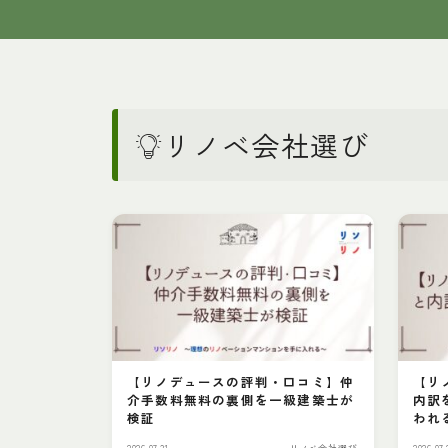
リノベ会社選び
【リノデュースの評判・口コミ】仲
【リ
介手数料無料の裏側を一級建築士が
内訳
検証
われ
2026.07.31
リノベ会社選び
2026.07.