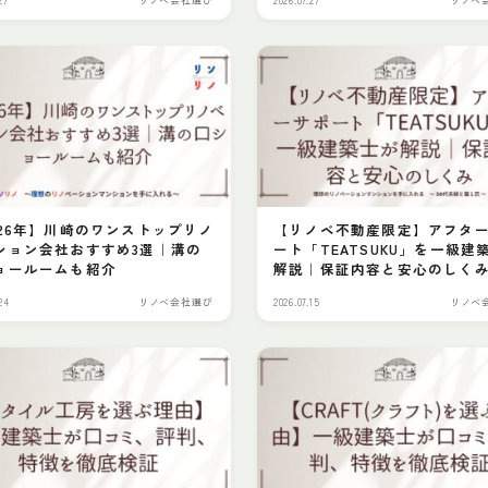
理想のプランへ
お問い合わせ
プライバシーポリシー
026年】川崎のワンストップリノ
【リノベ不動産限定】アフタ
ション会社おすすめ3選｜溝の
ート「TEATSUKU」を一級建
ョールームも紹介
解説｜保証内容と安心のしく
24
リノベ会社選び
2026.07.15
リノベ