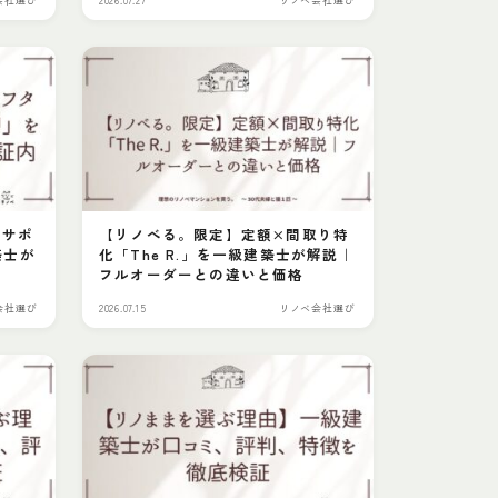
ーサポ
【リノべる。限定】定額×間取り特
築士が
化「The R.」を一級建築士が解説｜
み
フルオーダーとの違いと価格
会社選び
2026.07.15
リノベ会社選び