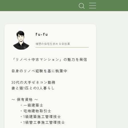
fu-fu
理想の住宅を求める会社員
「リノベ＋中古マンション」の魅力を発信
自身のリノベ経験を基に執筆中
30代の大手ゼネコン勤務
妻と猫1匹との3人暮らし
〜 保有資格 〜
・一級建築士
・宅地建物取引士
・1級建築施工管理技士
・1級管工事施工管理技士