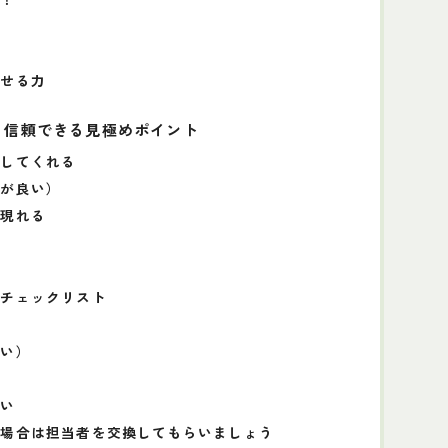
？
わせる力
！信頼できる見極めポイント
明してくれる
スが良い）
が現れる
？
のチェックリスト
まい）
ない
た場合は担当者を交換してもらいましょう