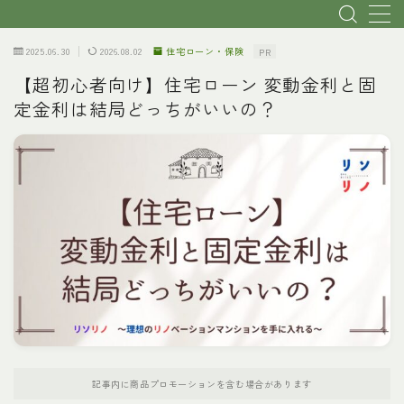
2025.06.30
2026.08.02
住宅ローン・保険
PR
MENU
【超初心者向け】住宅ローン 変動金利と固
定金利は結局どっちがいいの？
トップページ
初心者・基本説明
リノベ会社選び
物件探し
費用
理想のプランへ
記事内に商品プロモーションを含む場合があります