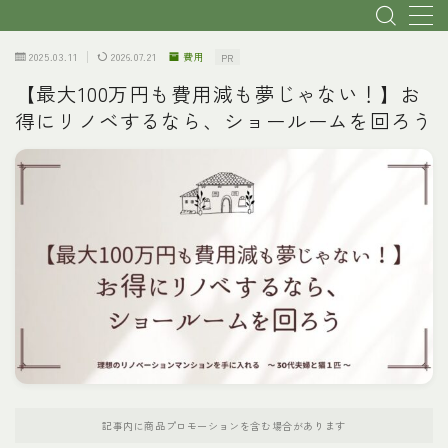
2025.03.11
2026.07.21
費用
PR
MENU
【最大100万円も費用減も夢じゃない！】お
得にリノベするなら、ショールームを回ろう
トップページ
初心者・基本説明
リノベ会社選び
物件探し
費用
理想のプランへ
記事内に商品プロモーションを含む場合があります